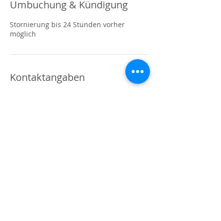
Umbuchung & Kündigung
Stornierung bis 24 Stunden vorher
möglich
Kontaktangaben
Herzraum, Hauptstraße 25, 65347 Eltville,
Germany
0163 3343874
info@yogamitlea.de
© 2019 HERZRAUM. Alle Rechte
vorbehalten